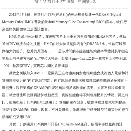
2012-05-23 14:44:37? 來源：?? 閱讀：
次
2012年5月8日，推進利用TSV(硅通孔)的三維層疊型新一代DRAM“Hybrid
Memory Cube(HMC)”普及的Hybrid Memory Cube Consortium(HMCC)宣布，軟件行
業巨頭美國微軟已加盟該協會。
HMC是采用三維構造，在邏輯芯片上沿垂直方向疊加多個DRAM芯片，然后
通過TSV連接布線的技術。HMC的最大特征是與既有的DRAM相比，性能可以得
到極大的提升。提升的原因有二，一是芯片間的布線距離能夠從半導體封裝平攤在
主板上的傳統方法的“cm”單位大幅縮小到數十μm～1mm;二是一枚芯片上能夠形成
1000～數萬個TSV，實現芯片間的多點連接。
微軟之所以加入HMCC，是因為正在考慮如何對應很可能會成為個人電腦和計
算機性能提升的“內存瓶頸”問題。內存瓶頸是指隨著微處理器的性能通過多核化不
斷提升，現行架構的DRAM的性能將無法滿足處理器的需要。如果不解決這個問
題，就會發生即使購買計算機新產品，實際性能也得不到相應提升的情況。與之相
比，如果把基于TSV的HMC應用于計算機的主存儲器，數據傳輸速度就能夠提高
到現行DRAM的約15倍，因此，不只是微軟，微處理器巨頭美國英特爾等公司也在
積極研究采用HMC。
其實，計劃采用TSV的并不只是HMC等DRAM產品。按照半導體廠商的計