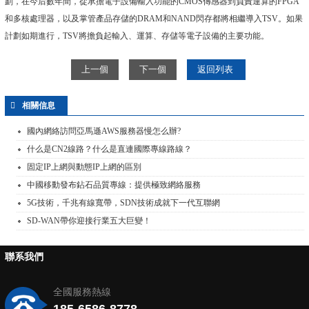
劃，在今后數年間，從承擔電子設備輸入功能的CMOS傳感器到負責運算的FPGA
和多核處理器，以及掌管產品存儲的DRAM和NAND閃存都將相繼導入TSV。如果
計劃如期進行，TSV將擔負起輸入、運算、存儲等電子設備的主要功能。
上一個
下一個
返回列表
相關信息
國內網絡訪問亞馬遜AWS服務器慢怎么辦?
什么是CN2線路？什么是直連國際專線路線？
固定IP上網與動態IP上網的區別
中國移動發布鉆石品質專線：提供極致網絡服務
5G技術，千兆有線寬帶，SDN技術成就下一代互聯網
SD-WAN帶你迎接行業五大巨變！
聯系我們
全國服務熱線
185-6586-8778