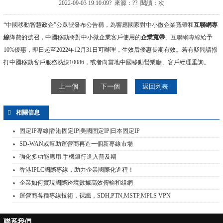
2022-09-03 19:10:09? 來源：?? 閱讀：
次
“中國移動智慧政企”公眾號發布公告稱，為響應國家對中小微企業寬帶和
互聯網專
線
降費的號召，中國移動將對中小微企業客戶使用的
企業寬帶
、
互聯網專線
給予
10%優惠，即日起至2022年12月31日可辦理，生效后優惠長期有效。若有疑問請撥
打中國移動客戶服務熱線10086，或者向當地中國移動營業廳、客戶經理垂詢。
上一個
下一個
返回列表
相關信息
固定IP專線|香港固定IP|美國固定IP|日本固定IP
SD-WAN或幫助運營商再造一個新專線市場
強化多功能應用 手機銀行進入普及期
香港IPLC國際專線，助力企業國際化進程！
企業如何實現國際跨境數據高效傳輸和組網
運營商各種專線技術，裸纖，SDH,PTN,MSTP,MPLS VPN
聯系我們