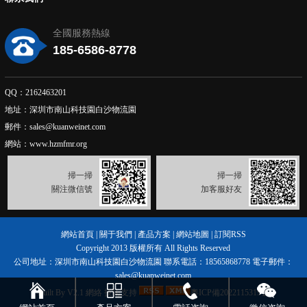
全國服務熱線
185-6586-8778
QQ：2162463201
地址：深圳市南山科技園白沙物流園
郵件：sales@kuanweinet.com
網站：www.hzmfmr.org
掃一掃
掃一掃
關注微信號
加客服好友
網站首頁
|
關于我們
|
產品方案
|
網站地圖
|
訂閱RSS
Copyright 2013
版權所有 All Rights Reserved
公司地址：深圳市南山科技園白沙物流園 聯系電話：18565868778 電子郵件：
sales@kuanweinet.com
Built By V2.1
網絡
技術支持
粵ICP備2022115319號