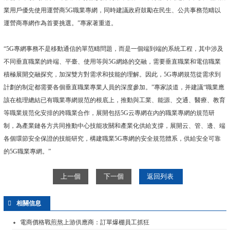
業用戶優先使用運營商5G職業專網，同時建議政府鼓勵在民生、公共事務范疇以
運營商專網作為首要挑選。”專家著重道。
“5G專網事務不是移動通信的單范疇問題，而是一個端到端的系統工程，其中涉及
不同垂直職業的終端、平臺、使用等與5G網絡的交融，需要垂直職業和電信職業
積極展開交融探究，加深雙方對需求和技能的理解。因此，5G專網規范從需求到
計劃的制定都需要各個垂直職業專業人員的深度參加。”專家談道，并建議“職業應
該在梳理總結已有職業專網規范的根底上，推動與工業、能源、交通、醫療、教育
等職業規范化安排的跨職業合作，展開包括5G云專網在內的職業專網的規范研
制，為產業鏈各方共同推動中心技能攻關和產業化供給支撐，展開云、管、邊、端
各個環節安全保證的技能研究，構建職業5G專網的安全規范體系，供給安全可靠
的5G職業專網。”
上一個
下一個
返回列表
相關信息
電商價格戰煎熬上游供應商：訂單爆棚員工抓狂