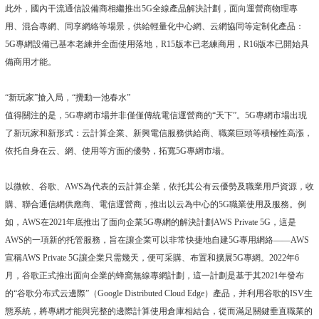
此外，國內干流通信設備商相繼推出5G全線產品解決計劃，面向運營商物理專
用、混合專網、同享網絡等場景，供給輕量化中心網、云網協同等定制化產品：
5G專網設備已基本老練并全面使用落地，R15版本已老練商用，R16版本已開始具
備商用才能。
“新玩家”搶入局，“攪動一池春水”
值得關注的是，5G專網市場并非僅僅傳統電信運營商的“天下”。5G專網市場出現
了新玩家和新形式：云計算企業、新興電信服務供給商、職業巨頭等積極性高漲，
依托自身在云、網、使用等方面的優勢，拓寬5G專網市場。
以微軟、谷歌、AWS為代表的云計算企業，依托其公有云優勢及職業用戶資源，收
購、聯合通信網供應商、電信運營商，推出以云為中心的5G職業使用及服務。例
如，AWS在2021年底推出了面向企業5G專網的解決計劃AWS Private 5G，這是
AWS的一項新的托管服務，旨在讓企業可以非常快捷地自建5G專用網絡——AWS
宣稱AWS Private 5G讓企業只需幾天，便可采購、布置和擴展5G專網。2022年6
月，谷歌正式推出面向企業的蜂窩無線專網計劃，這一計劃是基于其2021年發布
的“谷歌分布式云邊際”（Google Distributed Cloud Edge）產品，并利用谷歌的ISV生
態系統，將專網才能與完整的邊際計算使用倉庫相結合，從而滿足關鍵垂直職業的