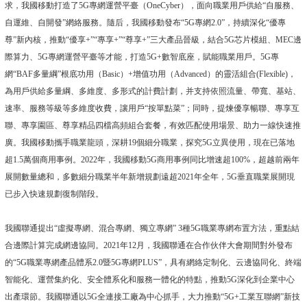
求，我國移動打造了5G專網運營平臺（OneCyber），面向職業用戶供給“自服務、
自運維、自開發”網絡服務。隨后，我國移動發布“5G專網2.0”，持續深化“優專
尊”新內核，推動“優享+”“專享+”“尊享+”三大產品晉級，結合5G芯片模組、MEC邊
際算力、5G專網運營平臺等才能，打造5G+數智底座，賦能職業用戶。5G專
網“BAF多量綱”根底功用（Basic）+增值功用（Advanced）的靈活組合(Flexible)，
為用戶供給多量綱、多維度、多形式的計費計劃，并支持依照流量、帶寬、基站、
速率、服務等級等多維度收費，讓用戶“按單點菜”；同時，提煉優享暢聯、專享互
聯、專享園區、尊享精品四檔高頻組合套餐，有效匹配使用場景、助力一線快速推
廣。我國移動攜手職業龍頭，深耕19個細分職業，探究5G立異使用，現在已落地
超1.5萬個商用事例。2022年，我國移動5G商用事例同比增速超100%，超越前兩年
展開數量總和，多數細分職業半年新增規劃遠超2021年全年，5G垂直職業展開現
已步入快速規劃復制階段。
我國聯通提出“虛擬專網、混合專網、獨立專網” 3種5G職業專網布置方法，重點結
合邊際計算完成網邊協同。2021年12月，我國聯通在合作伙伴大會期間對外發布
的“5G職業專網產品體系2.0暨5G專網PLUS”，具有網絡定制化、云邊協同化、終端
智能化、運營集約化、安全體系化和服務一體化的特點，推動5G深化到企業中心
出產環節。我國聯通以5G全連接工廠為中心抓手，大力推動“5G+工業互聯網”新技