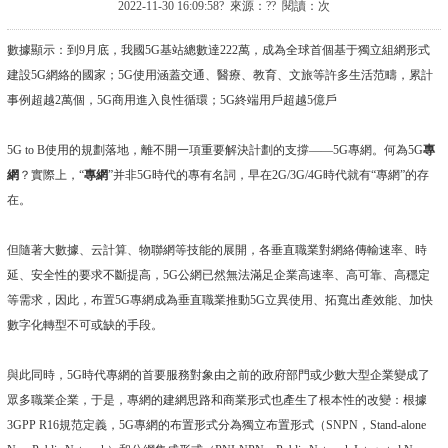
2022-11-30 16:09:58? 來源：?? 閱讀：
次
數據顯示：到9月底，我國5G基站總數達222萬，成為全球首個基于獨立組網形式
建設5G網絡的國家；5G使用涵蓋交通、醫療、教育、文旅等許多生活范疇，累計
事例超越2萬個，5G商用進入良性循環；5G終端用戶超越5億戶
5G to B使用的規劃落地，離不開一項重要解決計劃的支撐——5G專網。何為5G
專
網
？實際上，“
專網
”并非5G時代的專有名詞，早在2G/3G/4G時代就有“專網”的存
在。
但隨著大數據、云計算、物聯網等技能的展開，各垂直職業對網絡傳輸速率、時
延、安全性的要求不斷提高，5G公網已然無法滿足企業高速率、高可靠、高穩定
等需求，因此，布置5G專網成為垂直職業推動5G立異使用、拓寬出產效能、加快
數字化轉型不可或缺的手段。
與此同時，5G時代專網的首要服務對象由之前的政府部門或少數大型企業變成了
眾多職業企業，于是，專網的建網思路和商業形式也產生了根本性的改變：根據
3GPP R16規范定義，5G專網的布置形式分為獨立布置形式（SNPN，Stand-alone