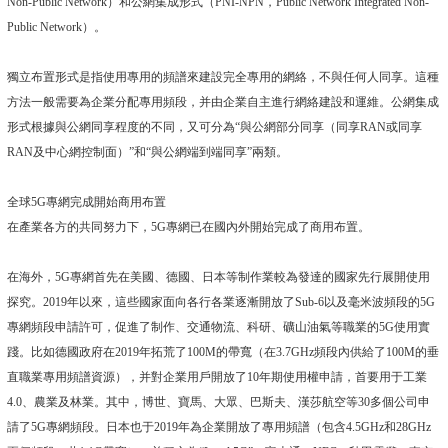
Non-Public Network）和公網集成形式（PNI-NPN，Public Network Integrated Non-
Public Network）。
獨立布置形式是指使用專用的頻譜來建設完全專用的網絡，不與任何人同享。這種
方法一般需要為企業分配專用頻段，并由企業自主進行網絡建設和運維。公網集成
形式根據與公網同享程度的不同，又可分為“與公網部分同享（同享RAN或同享
RAN及中心網控制面）”和“與公網端到端同享”兩類。
全球5G專網完成開始商用布置
在產業各方的共同努力下，5G專網已在國內外開始完成了商用布置。
在海外，5G專網首先在美國、德國、日本等制作業較為發達的國家先行展開使用
探究。2019年以來，這些國家面向各行各業逐漸開放了Sub-6以及毫米波頻段的5G
專網頻段申請許可，促進了制作、交通物流、科研、礦山油氣等職業的5G使用實
踐。比如德國政府在2019年拓荒了100M的帶寬（在3.7GHz頻段內供給了100M的垂
直職業專用頻譜資源），并對企業用戶開放了10年期使用權申請，首要用于工業
4.0、農業及林業。其中，博世、寶馬、大眾、巴斯夫、漢莎航空等30多個公司申
請了5G專網頻段。日本也于2019年為企業開放了專用頻譜（包含4.5GHz和28GHz