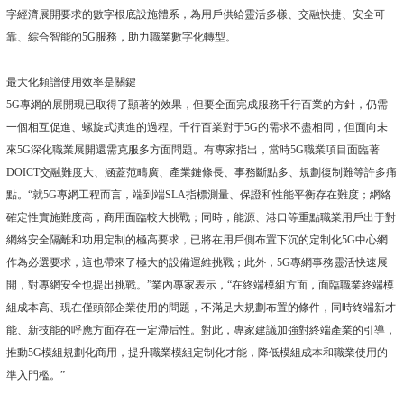
字經濟展開要求的數字根底設施體系，為用戶供給靈活多樣、交融快捷、安全可
靠、綜合智能的5G服務，助力職業數字化轉型。
最大化頻譜使用效率是關鍵
5G專網的展開現已取得了顯著的效果，但要全面完成服務千行百業的方針，仍需
一個相互促進、螺旋式演進的過程。千行百業對于5G的需求不盡相同，但面向未
來5G深化職業展開還需克服多方面問題。有專家指出，當時5G職業項目面臨著
DOICT交融難度大、涵蓋范疇廣、產業鏈條長、事務斷點多、規劃復制難等許多痛
點。“就5G專網工程而言，端到端SLA指標測量、保證和性能平衡存在難度；網絡
確定性實施難度高，商用面臨較大挑戰；同時，能源、港口等重點職業用戶出于對
網絡安全隔離和功用定制的極高要求，已將在用戶側布置下沉的定制化5G中心網
作為必選要求，這也帶來了極大的設備運維挑戰；此外，5G專網事務靈活快速展
開，對專網安全也提出挑戰。”業內專家表示，“在終端模組方面，面臨職業終端模
組成本高、現在僅頭部企業使用的問題，不滿足大規劃布置的條件，同時終端新才
能、新技能的呼應方面存在一定滯后性。對此，專家建議加強對終端產業的引導，
推動5G模組規劃化商用，提升職業模組定制化才能，降低模組成本和職業使用的
準入門檻。”