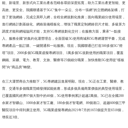
能、新場景、新形式向工業出產各范疇各環節深度拓寬，助力工業出產更智能、更
高效、更安全。我國聯通基于5GC“集中一朵云、分布一張網”的立體網絡架構，打
造了更強網絡，完成立異即入網，全程全網規劃化推廣；面向職業細分使用場景，
進行網絡計劃基線化、網絡裝備模板化，增強了職業定制網絡切片才能、多級算力
調度才能和網端協同才能，支持5G專網規劃化交付；在服務方面，秉承“一點接
入、服務全國”的集約化運營理念，全面晉級5G使用商城和5G專網運營平臺，完成
專網產品一點訂購、一鍵開通和一站服務。現在，我國聯通已打造500多個5G“燈
塔”項目、2000多個5G職業虛擬專網項目、1萬多個5G規劃使用的職業項目，覆蓋
鋼鐵、采礦、電力、教育、文旅、醫療等25個細分職業，加快推動5G使用從“樣板
間”向“商品房”轉變。
在三大運營商合力推動下，5G專網建設進展明顯。現在，5G正在工業、醫療、教
育、交通等多個職業范疇發揮賦能效應，形成多個具備商業價值的典型使用場景，
已覆蓋國民經濟97個大類中的40個，5G使用事例累計超越2萬個。5G已在全國200
余家才智礦山、1000余家才智工廠、180余個才智電網、89個港口、超越600個三甲
醫院項目中得到廣泛使用。5G職業虛擬專網由2021年7月的1655個提升至6518個，
增長近3倍。