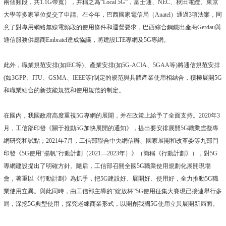
兩個頻段，共1.1G帶寬），并稱之為“Local 5G”，富士通、NEC、秋田電纜、東京
大學等多家單位提交了申請。在今年，巴西國家電信局（Anatel）通過3項法案，同
意了對專用網絡無線電頻段的使用條件和運營要求，巴西綜合鋼鐵出產商Gerdau與
通信服務供應商Embratel達成協議，將建設LTE專網及5G專網。
此外，職業規范安排(如IEC等)、產業安排(如5G-ACIA、5GAA等)將通信規范安排
(如3GPP、ITU、GSMA、IEEE等)制定的規范與具體產業使用相結合，積極展開5G
和職業結合的新技能規范和使用規范的制定。
在國內，我國政府高度重視5G專網的展開，并在政策上給予了全面支持。2020年3
月，工信部印發《關于推動5G加快展開的通知》，提出要安排展開5G職業虛擬專
網研究和試點；2021年7月，工信部聯合中央網信辦、國家展開和改革委等九部門
印發《5G使用“揚帆”行動計劃（2021—2023年）》（簡稱《行動計劃》），對5G
專網建設提出了明確方針。隨后，工信部召開全國5G職業使用規劃化展開現場
會，著重以《行動計劃》為抓手，把5G建設好、展開好、使用好，全力推動5G職
業使用立異。與此同時，由工信部主導的“綻放杯”5G使用征集大賽現已接連舉行多
屆，深挖5G典型使用，探究老練商業形式，以開創我國5G使用立異展開新局面。