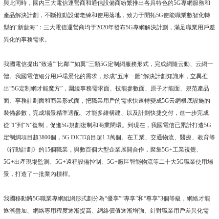
與此同時，國內三大電信運營商和通信設備商紛繁推出各具特色的5G專網服務和
產品解決計劃，不斷推動設備老練和使用落地，致力于開拓5G使能職業數智化轉
型的“新藍海”：三大電信運營商均于2020年發布5G專網解決計劃，滿足職業用戶差
異化的事務需求。
我國電信提出“致遠”“比鄰”“如翼”三類5G定制網服務形式，完成網隨云動、云網一
體。我國電信細分用戶場景化的需求，形成“五庫一圖”解決計劃知識庫，立異推
出“5G定制網才能魔方”，圍繞事務需求面、技能參數面、原子才能面、規范產品
面、事務計劃面和商業形式面，把職業用戶的需求快速轉變成5G云網根底設施的
裝備參數，完成場景精準適配、才能多維構建、以及計劃快捷交付，進一步完成
從“1”到“N”復制，促進5G規劃復制和商業閉環。到現在，我國電信已累計打造5G
定制網項目超3800個，5G DICT項目超1.3萬個。在工業、交通物流、醫療、教育等
《行動計劃》的15個職業，與數百個大型企業展開合作，聚集5G+工業視覺、
5G+出產現場監測、5G+遠程設備控制、5G+廠區智能物流等二十大5G職業使用場
景，打造了一批業內標桿。
我國移動將5G職業專網組網形式劃分為“優享”“專享”和“尊享”3個等級，網絡才能
逐漸疊加、網絡專用程度逐漸提高、網絡價值逐漸增強。針對職業用戶差異化需