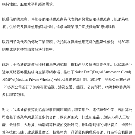
獨特性能、服務水平和經濟需求。
以通信網供應商、傳統專網服務供給商為代表的新興電信服務供給商，以網為根
底，供給云及職業使用解決計劃，追求向職業用戶直接供給5G專網服務。
以西門子為代表的傳統工業巨頭，依托其在職業使用范疇的壟斷性優勢，將5G專
網集成到其整體職業解決計劃中。
此外，干流通信設備商積極布局專網范疇，推動產品及解決計劃落地。比如諾基亞
近年來將戰略重點瞄向企業專網市場，推出了Nokia DAC(Digital Automation Cloud)
和MPW(Modular Private Wireless)兩種5G專網解決計劃。2019年，諾基亞宣布已與
120多家公司簽訂了無線專網協議，涉及交通、能源、公共部門、物流和制作業等
多個職業范疇。
對此，我國通信規范化協會理事長聞庫建議，職業用戶、電信運營企業、云計算公
司應基于職業專網展開更多的合作，探究新形式、打造新產品，加快5G與人工智
能、云計算、大數據、物聯網等技能的交融研究，推動端到端的網絡切片、邊際計
算等技能老練，建成覆蓋廣泛、技能領先、品質優良的職業專網。打造符合我國數