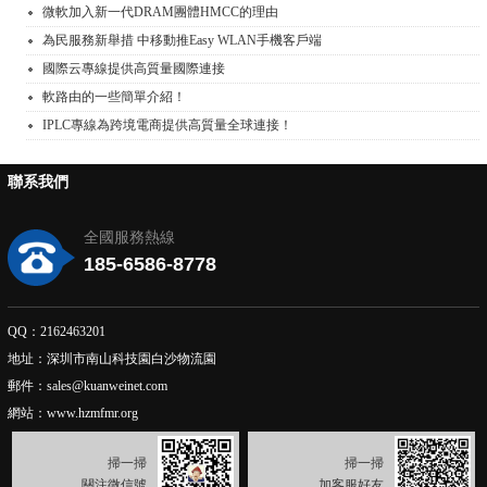
微軟加入新一代DRAM團體HMCC的理由
為民服務新舉措 中移動推Easy WLAN手機客戶端
國際云專線提供高質量國際連接
軟路由的一些簡單介紹！
IPLC專線為跨境電商提供高質量全球連接！
聯系我們
全國服務熱線
185-6586-8778
QQ：2162463201
地址：深圳市南山科技園白沙物流園
郵件：sales@kuanweinet.com
網站：www.hzmfmr.org
掃一掃
掃一掃
關注微信號
加客服好友