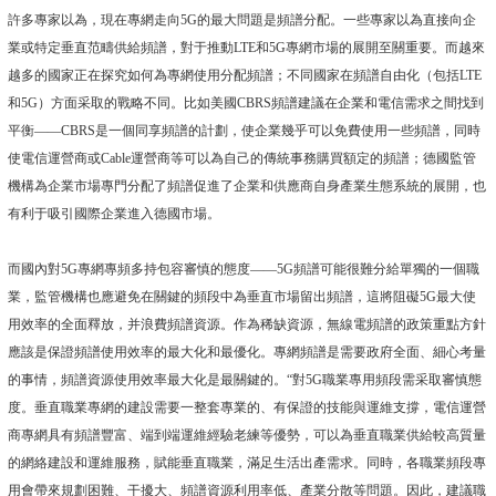
許多專家以為，現在專網走向5G的最大問題是頻譜分配。一些專家以為直接向企
業或特定垂直范疇供給頻譜，對于推動LTE和5G專網市場的展開至關重要。而越來
越多的國家正在探究如何為專網使用分配頻譜；不同國家在頻譜自由化（包括LTE
和5G）方面采取的戰略不同。比如美國CBRS頻譜建議在企業和電信需求之間找到
平衡——CBRS是一個同享頻譜的計劃，使企業幾乎可以免費使用一些頻譜，同時
使電信運營商或Cable運營商等可以為自己的傳統事務購買額定的頻譜；德國監管
機構為企業市場專門分配了頻譜促進了企業和供應商自身產業生態系統的展開，也
有利于吸引國際企業進入德國市場。
而國內對5G專網專頻多持包容審慎的態度——5G頻譜可能很難分給單獨的一個職
業，監管機構也應避免在關鍵的頻段中為垂直市場留出頻譜，這將阻礙5G最大使
用效率的全面釋放，并浪費頻譜資源。作為稀缺資源，無線電頻譜的政策重點方針
應該是保證頻譜使用效率的最大化和最優化。專網頻譜是需要政府全面、細心考量
的事情，頻譜資源使用效率最大化是最關鍵的。“對5G職業專用頻段需采取審慎態
度。垂直職業專網的建設需要一整套專業的、有保證的技能與運維支撐，電信運營
商專網具有頻譜豐富、端到端運維經驗老練等優勢，可以為垂直職業供給較高質量
的網絡建設和運維服務，賦能垂直職業，滿足生活出產需求。同時，各職業頻段專
用會帶來規劃困難、干擾大、頻譜資源利用率低、產業分散等問題。因此，建議職